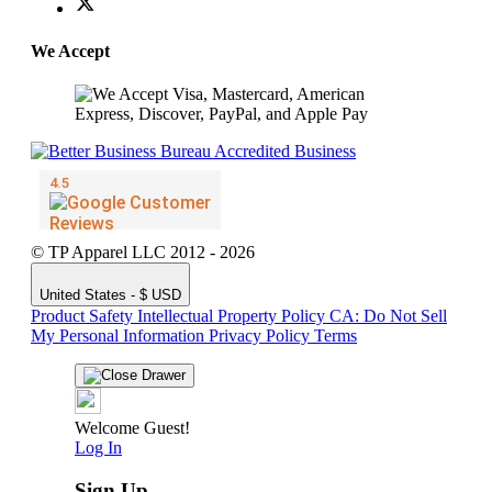
We Accept
© TP Apparel LLC 2012 - 2026
United States - $ USD
Product Safety
Intellectual Property Policy
CA: Do Not Sell
My Personal Information
Privacy Policy
Terms
Welcome Guest!
Log In
Sign Up