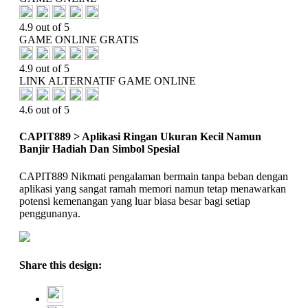
4.9 out of 5
GAME ONLINE GRATIS
4.9 out of 5
LINK ALTERNATIF GAME ONLINE
4.6 out of 5
CAPIT889 > Aplikasi Ringan Ukuran Kecil Namun
Banjir Hadiah Dan Simbol Spesial
CAPIT889 Nikmati pengalaman bermain tanpa beban dengan
aplikasi yang sangat ramah memori namun tetap menawarkan
potensi kemenangan yang luar biasa besar bagi setiap
penggunanya.
Share this design: