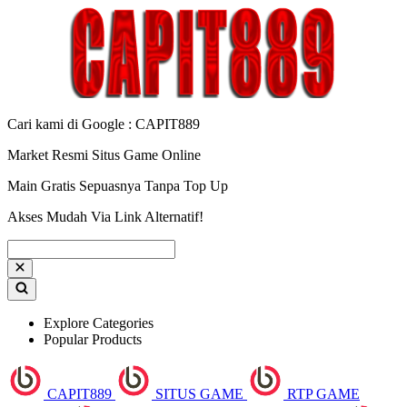
Cari kami di Google : CAPIT889
Market Resmi Situs Game Online
Main Gratis Sepuasnya Tanpa Top Up
Akses Mudah Via Link Alternatif!
Explore Categories
Popular Products
CAPIT889
SITUS GAME
RTP GAME