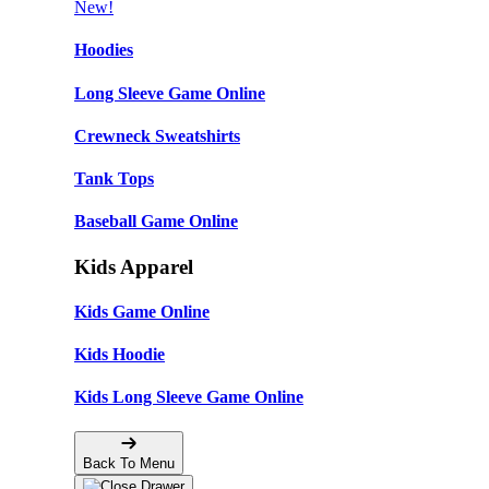
New!
Hoodies
Long Sleeve Game Online
Crewneck Sweatshirts
Tank Tops
Baseball Game Online
Kids Apparel
Kids Game Online
Kids Hoodie
Kids Long Sleeve Game Online
Back To Menu