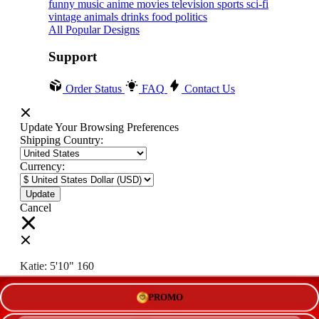
funny
music
anime
movies
television
sports
sci-fi
vintage
animals
drinks
food
politics
All Popular Designs
Support
Order Status
FAQ
Contact Us
Update Your Browsing Preferences
Shipping Country:
Currency:
Cancel
Katie:
5'10"
160
PROMO
Select your person: