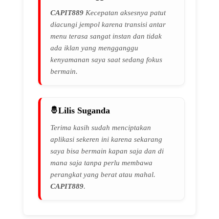
CAPIT889
Kecepatan aksesnya patut
diacungi jempol karena transisi antar
menu terasa sangat instan dan tidak
ada iklan yang mengganggu
kenyamanan saya saat sedang fokus
bermain.
Lilis Suganda
Terima kasih sudah menciptakan
aplikasi sekeren ini karena sekarang
saya bisa bermain kapan saja dan di
mana saja tanpa perlu membawa
perangkat yang berat atau mahal.
CAPIT889
.