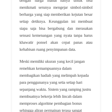
dengan harga mahal hanya untuk bisa
menikmati serunya mengejar simbol-simbol
berharga yang siap memberikan kejutan besar
setiap detiknya. Keunggulan ini membuat
siapa saja bisa bergabung dan merasakan
sensasi kemenangan yang nyata tanpa harus
khawatir ponsel akan cepat panas atau
kehabisan ruang penyimpanan data.
Meski memiliki ukuran yang kecil jangan
remehkan kemampuannya dalam
membagikan hadiah yang melimpah kepada
para penggunanya yang setia setiap hari
sepanjang waktu. Sistem yang ramping justru
membuatnya bekerja lebih lincah dalam
memproses algoritme pembagian bonus
sehingga aliran permainan terasa sangat