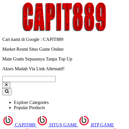
Cari kami di Google : CAPIT889
Market Resmi Situs Game Online
Main Gratis Sepuasnya Tanpa Top Up
Akses Mudah Via Link Alternatif!
Explore Categories
Popular Products
CAPIT889
SITUS GAME
RTP GAME