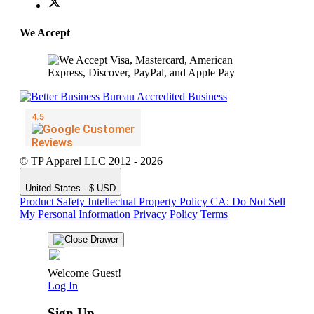
We Accept
© TP Apparel LLC 2012 - 2026
United States - $ USD
Product Safety
Intellectual Property Policy
CA: Do Not Sell
My Personal Information
Privacy Policy
Terms
Welcome Guest!
Log In
Sign Up