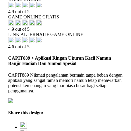
4.9 out of 5
GAME ONLINE GRATIS
4.9 out of 5
LINK ALTERNATIF GAME ONLINE
4.6 out of 5
CAPIT889 > Aplikasi Ringan Ukuran Kecil Namun
Banjir Hadiah Dan Simbol Spesial
CAPIT889 Nikmati pengalaman bermain tanpa beban dengan
aplikasi yang sangat ramah memori namun tetap menawarkan
potensi kemenangan yang luar biasa besar bagi setiap
penggunanya.
Share this design: