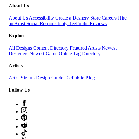
About Us
About Us
Accessibility
Create a Dashery Store
Careers
Hire
an Artist
Social Responsibility
TeePublic Reviews
Explore
All Designs
Content Directory
Featured Artists
Newest
Designers
Newest Game Online
Tag Directory
Artists
Artist Signup
Design Guide
TeePublic Blog
Follow Us