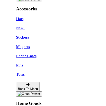
Accessories
Hats
New!
Stickers
Magnets
Phone Cases
Pins
Totes
Back To Menu
Home Goods