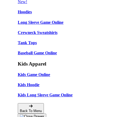
New!
Hoodies
Long Sleeve Game Online
Crewneck Sweatshirts
Tank Tops
Baseball Game Online
Kids Apparel
Kids Game Online
Kids Hoodie
Kids Long Sleeve Game Online
Back To Menu