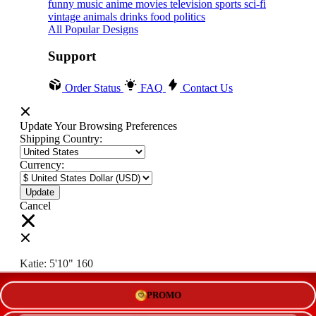
funny
music
anime
movies
television
sports
sci-fi
vintage
animals
drinks
food
politics
All Popular Designs
Support
Order Status
FAQ
Contact Us
Update Your Browsing Preferences
Shipping Country:
Currency:
Cancel
Katie:
5'10"
160
PROMO
Select your person: