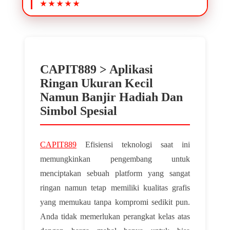
CAPIT889 > Aplikasi
Ringan Ukuran Kecil
Namun Banjir Hadiah Dan
Simbol Spesial
CAPIT889
Efisiensi teknologi saat ini
memungkinkan pengembang untuk
menciptakan sebuah platform yang sangat
ringan namun tetap memiliki kualitas grafis
yang memukau tanpa kompromi sedikit pun.
Anda tidak memerlukan perangkat kelas atas