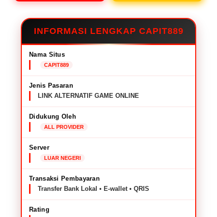
INFORMASI LENGKAP CAPIT889
Nama Situs
CAPIT889
Jenis Pasaran
LINK ALTERNATIF GAME ONLINE
Didukung Oleh
ALL PROVIDER
Server
LUAR NEGERI
Transaksi Pembayaran
Transfer Bank Lokal • E-wallet • QRIS
Rating